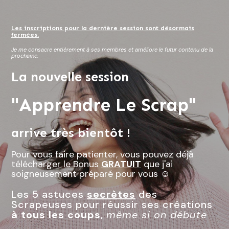
Les inscriptions pour la dernière session sont désormais
fermées.
Je me consacre entièrement à ses membres et améliore le futur contenu de la
prochaine.
La nouvelle session
"Apprendre Le Scrap"
arrive très bientôt !
Pour vous faire patienter, vous pouvez déjà
télécharger le Bonus
GRATUIT
que j'ai
soigneusement préparé pour vous ☺️
Les 5 astuces
secrètes
des
Scrapeuses pour réussir ses créations
à tous les coups
,
même si on débute